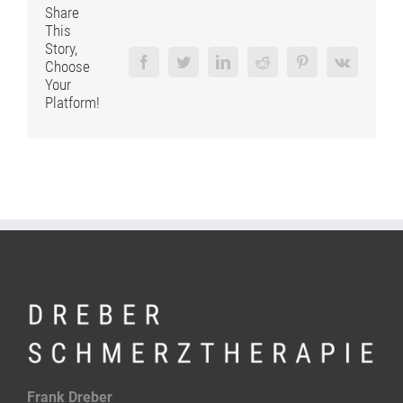
Share
This
Story,
Facebook
Twitter
LinkedIn
Reddit
Pinterest
Vk
Choose
Your
Platform!
Frank Dreber